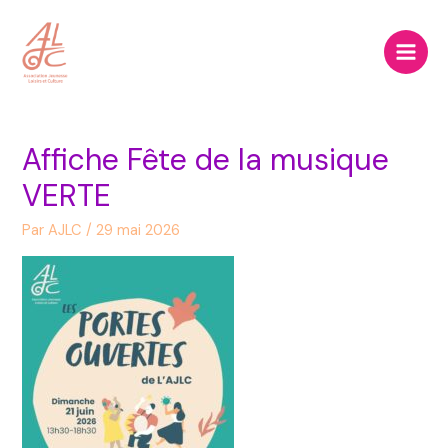
Aller
Main
au
Men
contenu
Affiche Fête de la musique
VERTE
Par
AJLC
/
29 mai 2026