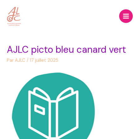
Aller
Main
au
Men
contenu
AJLC picto bleu canard vert
Par
AJLC
/
17 juillet 2025