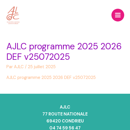
Aller
Main
au
Men
contenu
AJLC programme 2025 2026
DEF v25072025
Par
AJLC
/
25 juillet 2025
AJLC programme 2025 2026 DEF v25072025
AJLC
77 ROUTE NATIONALE
69420 CONDRIEU
04 74 59 56 47