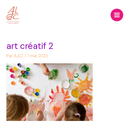
Aller
Main
au
Men
contenu
art créatif 2
Par
AJLC
/
1 mai 2023