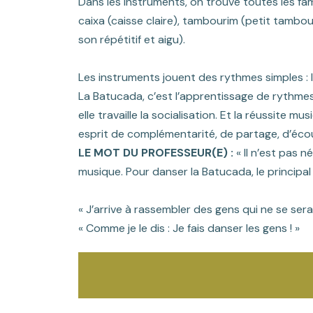
Dans les instruments, on trouve toutes les famil
caixa (caisse claire), tambourim (petit tambo
son
répétitif et aigu).
Les instruments jouent des rythmes simples :
La Batucada, c’est l’apprentissage de rythmes 
elle travaille la socialisation. Et la réussite
esprit de complémentarité, de partage, d’éco
LE MOT DU PROFESSEUR(E) :
« Il n’est pas 
musique. Pour danser la Batucada, le principa
« J’arrive à rassembler des gens qui ne se ser
« Comme je le dis : Je fais danser les gens ! »