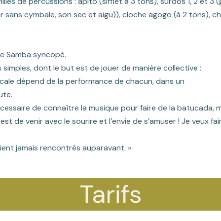
les de percussions : apito (sifflet à 3 tons), surdos 1, 2
et 3 (
ur sans
cymbale, son sec et aigu)), cloche agogo (à 2 tons), 
 le Samba syncopé.
simples, dont le but est de jouer de manière collective :
 musicale dépend de la performance de chacun, dans un
ute.
nécessaire de connaître la musique pour faire de
la batucada, m
l
est de venir avec le sourire et l’envie de s’amuser ! Je veux fa
aient jamais rencontrés auparavant. »
Tarifs