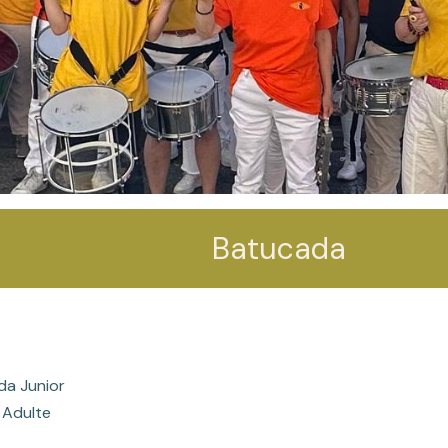
Batucada
da Junior
dulte