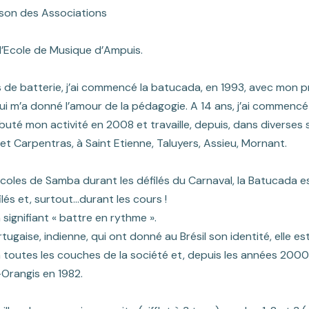
aison des Associations
 l’Ecole de Musique d’Ampuis.
 de batterie, j’ai commencé la batucada, en 1993,
avec mon pr
qui
m’a donné l’amour de la pédagogie. A 14 ans, j’ai commencé 
buté mon activité en 2008 et travaille, depuis, dans
diverses 
 et
Carpentras, à Saint Etienne, Taluyers, Assieu, Mornant.
les de Samba durant les défilés du Carnaval, la
Batucada es
ilés et, surtout…durant les cours !
 signifiant « battre en rythme ».
rtugaise, indienne, qui ont donné au Brésil son
identité, elle e
 toutes les couches de la société et, depuis les années 2000
-Orangis en 1982.