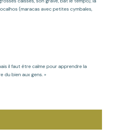
grosses caisses, son grave, bat le tempo), la
chocalhos (maracas avec petites cymbales,
ais il faut être calme pour apprendre la
ire du bien aux gens. »