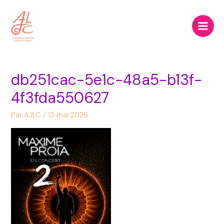
Aller
Main
au
Men
contenu
db251cac-5e1c-48a5-b13f-
4f3fda550627
Par
AJLC
/
13 mai 2026