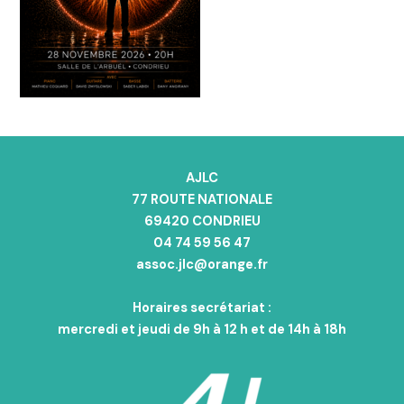
AJLC
77 ROUTE NATIONALE
69420 CONDRIEU
04 74 59 56 47
assoc.jlc@orange.fr
Horaires secrétariat :
mercredi et jeudi de 9h à 12 h et de 14h à 18h