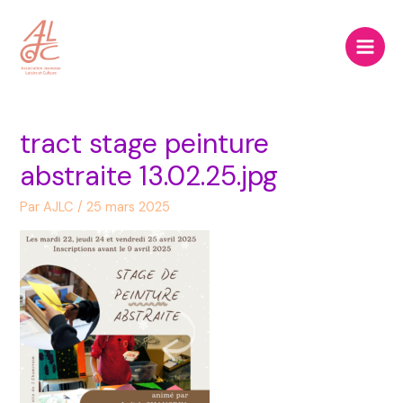
Aller
Navigation
Main
au
de
Men
contenu
l’article
tract stage peinture
abstraite 13.02.25.jpg
Par
AJLC
/
25 mars 2025